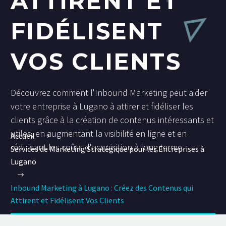
ATTIRENT ET
FIDÉLISENT
VOS CLIENTS
Découvrez comment l'Inbound Marketing peut aider
votre entreprise à Lugano à attirer et fidéliser les
clients grâce à la création de contenus intéressants et
utiles, en augmentant la visibilité en ligne et en
Accueil
réduisant les coûts d'acquisition à long terme.
Services de Marketing Stratégique pour les Entreprises à
Lugano
Inbound Marketing à Lugano : Créez des Contenus qui
Attirent et Fidélisent Vos Clients