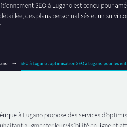
itionnement SEO à Lugano est conçu pour amélior
détaillée, des plans personnalisés et un suivi co
.
gano
SEO à Lugano : optimisation SEO à Lugano pour les ent
rique à Lugano propose des services d’optimi
haitant augmenter leur visibilité en ligne et atte