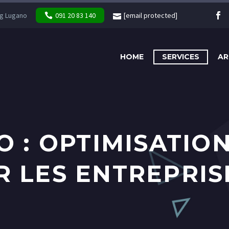
g Lugano
091 20 83 140
[email protected]
HOME
SERVICES
AR
 : OPTIMISATION
 LES ENTREPRIS