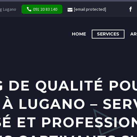
g Lugano
091 20 83 140
[email protected]
HOME
SERVICES
AR
 DE QUALITÉ PO
 À LUGANO – SER
É ET PROFESSIO