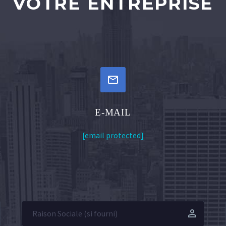
VOTRE ENTREPRISE


E-MAIL
[email protected]